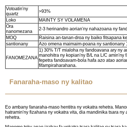
Votoatin'ny
>93%
quartz
Loko
MAINTY SY VOLAMENA
Ora
2-3 herinandro aorian'ny nahazoana ny fa
nanomezana
MOQ
Raisina an-tanan-droa ny baiko fitsapana ke
santionany
Azo omena maimaim-poana ny santionany 
1) 30% T/T mialoha ny fandoavana ary ny 
manohitra ny kopian'ny B/L na L/C amin'ny f
FANOMEZANA
fepetra fandoavam-bola hafa azo atao aoria
fifampiraharahana.
Fanaraha-maso ny kalitao
Eo ambany fanaraha-maso hentitra ny vokatra rehetra. Manome
hatramin'ny fizahana ny vokatra vita, dia mandinika tsara ny
rehetra.
Manome toky anao izahay fa vokatra tsara kalitao sy tsara kal