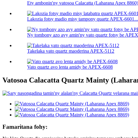
Ety ambonin'ny vatosoa Calacatta (Laharana Apex 8860
Lakozia fotsy madio misy tampony quartz APEX-6601...
Ny tombony azo avy amin'ny vato quartz fotsy be APEX.
Takelaka vato quartz maoderina APEX-5112
Vato quartz avo lenta amidy be APEX-6608
Vatosoa Calacatta Quartz Mainty (Lahara
Famaritana fohy: