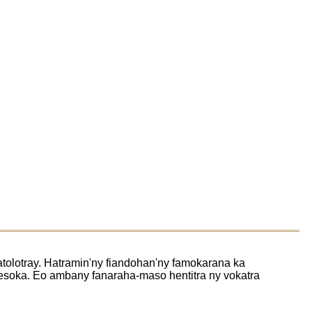
atolotray. Hatramin'ny fiandohan'ny famokarana ka
y lesoka. Eo ambany fanaraha-maso hentitra ny vokatra