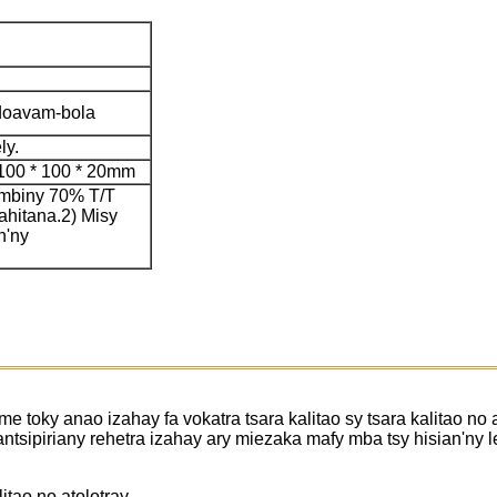
ndoavam-bola
ly.
100 * 100 * 20mm
ambiny 70% T/T
ahitana.
2) Misy
n'ny
 toky anao izahay fa vokatra tsara kalitao sy tsara kalitao no 
 antsipiriany rehetra izahay ary miezaka mafy mba tsy hisian'n
itao no atolotray.