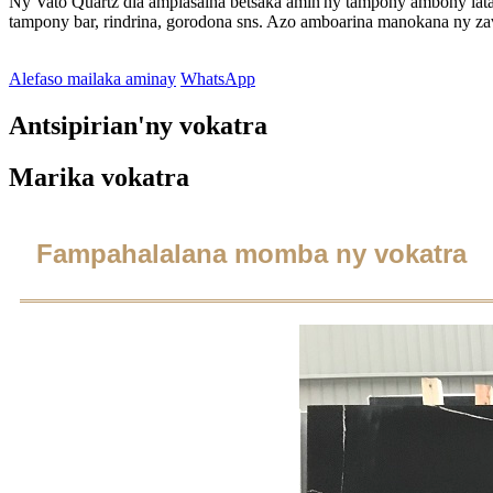
Ny Vato Quartz dia ampiasaina betsaka amin'ny tampony ambony latab
tampony bar, rindrina, gorodona sns. Azo amboarina manokana ny za
Alefaso mailaka aminay
WhatsApp
Antsipirian'ny vokatra
Marika vokatra
Fampahalalana momba ny vokatra