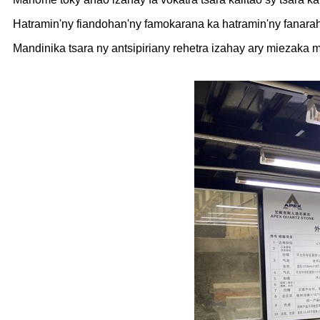
Hatramin'ny fiandohan'ny famokarana ka hatramin'ny fanarah
Mandinika tsara ny antsipiriany rehetra izahay ary miezaka 