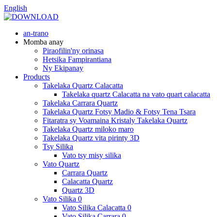
English
an-trano
Momba anay
Piraofilin'ny orinasa
Hetsika Fampirantiana
Ny Ekipanay
Products
Takelaka Quartz Calacatta
Takelaka quartz Calacatta na vato quart calacatta
Takelaka Carrara Quartz
Takelaka Quartz Fotsy Madio & Fotsy Tena Tsara
Fitaratra sy Voamaina Kristaly Takelaka Quartz
Takelaka Quartz miloko maro
Takelaka Quartz vita pirinty 3D
Tsy Silika
Vato tsy misy silika
Vato Quartz
Carrara Quartz
Calacatta Quartz
Quartz 3D
Vato Silika 0
Vato Silika Calacatta 0
Vato Silika Carrara 0