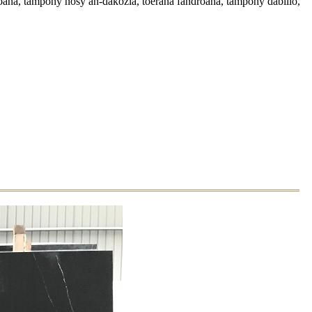
oana, tampony nosy an-dakozia, toerana fandroana, tampony dabilio,