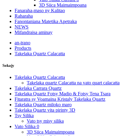
3D Siica Maimaimpoana
Fanaraha-maso ny Kalitao
Raharaha
Fanontaniana Matetika Apetraka
NEWS
Mifandraisa aminay
an-trano
Products
Takelaka Quartz Calacatta
Sokajy
Takelaka Quartz Calacatta
Takelaka quartz Calacatta na vato quart calacatta
Takelaka Carrara Quartz
Takelaka Quartz Fotsy Madio & Fotsy Tena Tsara
Fitaratra sy Voamaina Kristaly Takelaka Quartz
Takelaka Quartz miloko maro
Takelaka Quartz vita pirinty 3D
Tsy Silika
Vato tsy misy silika
Vato Silika 0
3D Siica Maimaimpoana