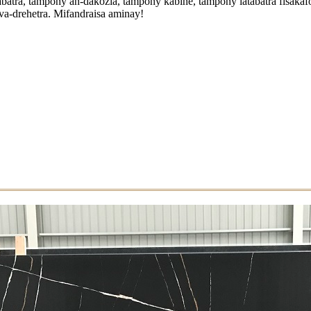
atra, tampony an-dakozia, tampony kabine, tampony latabatra fisakaf
va-drehetra. Mifandraisa aminay!