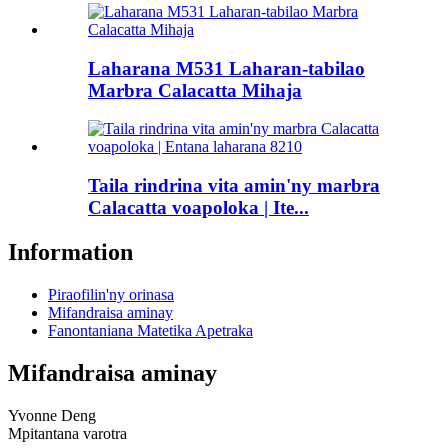
Laharana M531 Laharan-tabilao
Marbra Calacatta Mihaja
Taila rindrina vita amin'ny marbra
Calacatta voapoloka | Ite...
Information
Piraofilin'ny orinasa
Mifandraisa aminay
Fanontaniana Matetika Apetraka
Mifandraisa aminay
Yvonne Deng
Mpitantana varotra