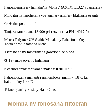
Fanombanana ny hamafin'ny Mohs 7 (ASTM C1327 voamarina)
Mihoatra ny fanoherana voajanahary amin'ny fikikisana granita
② Herim-po ara-drafitra
Tanjaka famoretana 18.000 psi (voamarina EN 14617-5)
Matrix Polymer UV-Stable Manala ny Fahasimban'ny
Toetrandro/Fahatonga Mena
Tsara ho an'ny fametrahana gorodona be olona
③ Tsy miovaova ny hafanana
Koefisienan'ny fanitarana mafana: 0.8×10⁻⁶/°C
Fahombiazana maharitra manomboka amin'ny -18°C ka
hatramin'ny 1000°C
Teknolojian'ny kristaly Nano-Glass
Momba ny fonosana (fitoeran-