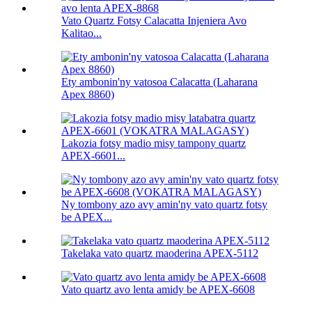
Vato Quartz Fotsy Calacatta Injeniera Avo
Kalitao...
Ety ambonin'ny vatosoa Calacatta (Laharana
Apex 8860)
Lakozia fotsy madio misy tampony quartz
APEX-6601...
Ny tombony azo avy amin'ny vato quartz fotsy
be APEX...
Takelaka vato quartz maoderina APEX-5112
Vato quartz avo lenta amidy be APEX-6608