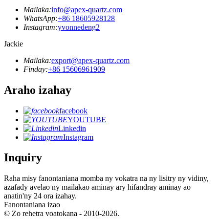
Mailaka:
info@apex-quartz.com
WhatsApp:
+86 18605928128
Instagram:
yvonnedeng2
Jackie
Mailaka:
export@apex-quartz.com
Finday:
+86 15606961909
Araho izahay
facebook
YOUTUBE
Linkedin
Instagram
Inquiry
Raha misy fanontaniana momba ny vokatra na ny lisitry ny vidiny,
azafady avelao ny mailakao aminay ary hifandray aminay ao
anatin'ny 24 ora izahay.
Fanontaniana izao
© Zo rehetra voatokana - 2010-2026.