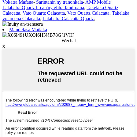
Vokatra Mafana
-
Sarintanin'ny tranonkala
-
AMP Mobile
Latabatra Quartz ho an'ny efitra fandroana
,
Takelaka Quartz
Calacatta
,
Vato Quartz Calacatta
,
Vato Quartz Calacatta
,
Takelaka
volamena Calacatta
,
Latabatra Calacatta Quartz
,
Mandefasa Mailaka
Wechat
x