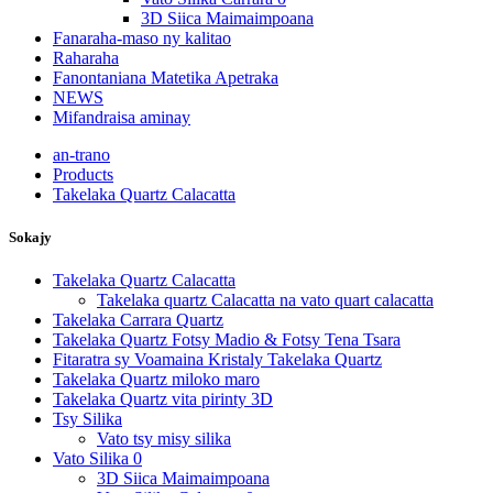
3D Siica Maimaimpoana
Fanaraha-maso ny kalitao
Raharaha
Fanontaniana Matetika Apetraka
NEWS
Mifandraisa aminay
an-trano
Products
Takelaka Quartz Calacatta
Sokajy
Takelaka Quartz Calacatta
Takelaka quartz Calacatta na vato quart calacatta
Takelaka Carrara Quartz
Takelaka Quartz Fotsy Madio & Fotsy Tena Tsara
Fitaratra sy Voamaina Kristaly Takelaka Quartz
Takelaka Quartz miloko maro
Takelaka Quartz vita pirinty 3D
Tsy Silika
Vato tsy misy silika
Vato Silika 0
3D Siica Maimaimpoana