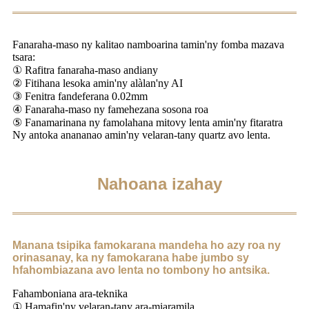
Fanaraha-maso ny kalitao namboarina tamin'ny fomba mazava
tsara:
① Rafitra fanaraha-maso andiany
② Fitihana lesoka amin'ny alàlan'ny AI
③ Fenitra fandeferana 0.02mm
④ Fanaraha-maso ny famehezana sosona roa
⑤ Fanamarinana ny famolahana mitovy lenta amin'ny fitaratra
Ny antoka anananao amin'ny velaran-tany quartz avo lenta.
Nahoana izahay
Manana tsipika famokarana mandeha ho azy roa ny
orinasanay, ka ny famokarana habe jumbo sy
h
fahombiazana avo lenta
no tombony ho antsika.
Fahamboniana ara-teknika
① Hamafin'ny velaran-tany ara-miaramila