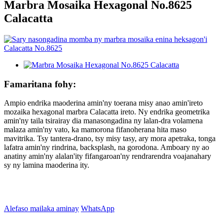
Marbra Mosaika Hexagonal No.8625
Calacatta
Famaritana fohy:
Ampio endrika maoderina amin'ny toerana misy anao amin'ireto
mozaika hexagonal marbra Calacatta ireto. Ny endrika geometrika
amin'ny taila tsirairay dia manasongadina ny lalan-dra volamena
malaza amin'ny vato, ka mamorona fifanoherana hita maso
mavitrika. Tsy tantera-drano, tsy misy tasy, ary mora apetraka, tonga
lafatra amin'ny rindrina, backsplash, na gorodona. Amboary ny ao
anatiny amin'ny alalan'ity fifangaroan'ny rendrarendra voajanahary
sy ny lamina maoderina ity.
Alefaso mailaka aminay
WhatsApp