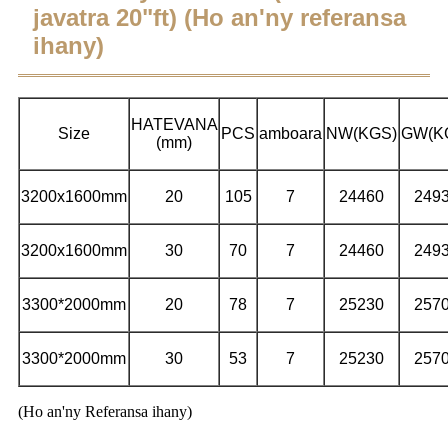
javatra 20"ft) (Ho an'ny referansa
ihany)
HATEVANA
Size
PCS
amboara
NW(KGS)
GW(K
(mm)
3200x1600mm
20
105
7
24460
249
3200x1600mm
30
70
7
24460
249
3300*2000mm
20
78
7
25230
257
3300*2000mm
30
53
7
25230
257
(Ho an'ny Referansa ihany)