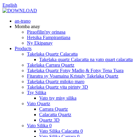
English
an-trano
Momba anay
Piraofilin'ny orinasa
Hetsika Fampirantiana
Ny Ekipanay
Products
Takelaka Quartz Calacatta
Takelaka quartz Calacatta na vato quart calacatta
Takelaka Carrara Quartz
Takelaka Quartz Fotsy Madio & Fotsy Tena Tsara
Fitaratra sy Voamaina Kristaly Takelaka Quartz
Takelaka Quartz miloko maro
Takelaka Quartz vita pirinty 3D
Tsy Silika
Vato tsy misy silika
Vato Quartz
Carrara Quartz
Calacatta Quartz
Quartz 3D
Vato Silika 0
Vato Silika Calacatta 0
Vato Silika Carrara 0