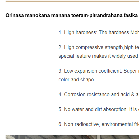
Orinasa manokana manana toeram-pitrandrahana fasika q