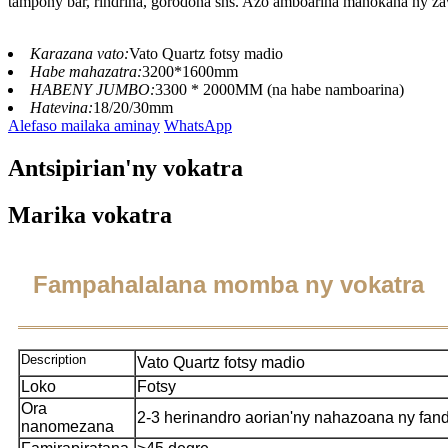
tampony bar, rindrina, gorodona sns. Azo amboarina manokana ny za
Karazana vato:
Vato Quartz fotsy madio
Habe mahazatra:
3200*1600mm
HABENY JUMBO:
3300 * 2000MM (na habe namboarina)
Hatevina:
18/20/30mm
Alefaso mailaka aminay
WhatsApp
Antsipirian'ny vokatra
Marika vokatra
Fampahalalana momba ny vokatra
Description
Vato Quartz fotsy madio
Loko
Fotsy
Ora
2-3 herinandro aorian'ny nahazoana ny fa
nanomezana