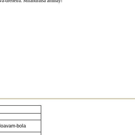
va-drehetra. Mifandraisa aminay!
ndoavam-bola