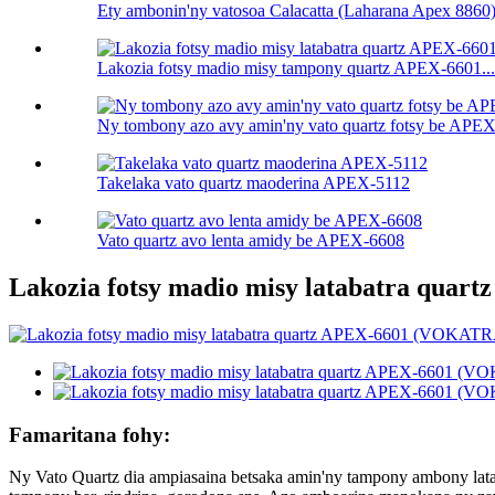
Ety ambonin'ny vatosoa Calacatta (Laharana Apex 8860
Lakozia fotsy madio misy tampony quartz APEX-6601...
Ny tombony azo avy amin'ny vato quartz fotsy be APEX.
Takelaka vato quartz maoderina APEX-5112
Vato quartz avo lenta amidy be APEX-6608
Lakozia fotsy madio misy latabatra q
Famaritana fohy:
Ny Vato Quartz dia ampiasaina betsaka amin'ny tampony ambony latab