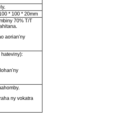
ly.
100 * 100 * 20mm
ambiny 70% T/T
ahitana.
ao aorian'ny
 hateviny):
lohan'ny
 mahomby.
raha ny vokatra