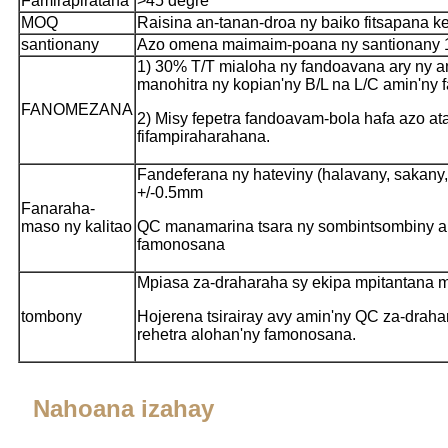
Famirapiratana
>45 degre
MOQ
Raisina an-tanan-droa ny baiko fitsapana ke
santionany
Azo omena maimaim-poana ny santionany 
1) 30% T/T mialoha ny fandoavana ary ny 
manohitra ny kopian'ny B/L na L/C amin'ny f
FANOMEZANA
2) Misy fepetra fandoavam-bola hafa azo at
fifampiraharahana.
Fandeferana ny hateviny (halavany, sakany,
+/-0.5mm
Fanaraha-
maso ny kalitao
QC manamarina tsara ny sombintsombiny a
famonosana
Mpiasa za-draharaha sy ekipa mpitantana
tombony
Hojerena tsirairay avy amin'ny QC za-draha
rehetra alohan'ny famonosana.
Nahoana izahay