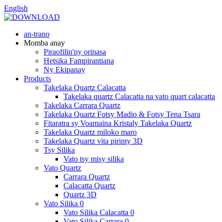
English
an-trano
Momba anay
Piraofilin'ny orinasa
Hetsika Fampirantiana
Ny Ekipanay
Products
Takelaka Quartz Calacatta
Takelaka quartz Calacatta na vato quart calacatta
Takelaka Carrara Quartz
Takelaka Quartz Fotsy Madio & Fotsy Tena Tsara
Fitaratra sy Voamaina Kristaly Takelaka Quartz
Takelaka Quartz miloko maro
Takelaka Quartz vita pirinty 3D
Tsy Silika
Vato tsy misy silika
Vato Quartz
Carrara Quartz
Calacatta Quartz
Quartz 3D
Vato Silika 0
Vato Silika Calacatta 0
Vato Silika Carrara 0