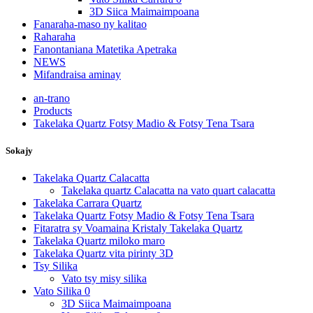
3D Siica Maimaimpoana
Fanaraha-maso ny kalitao
Raharaha
Fanontaniana Matetika Apetraka
NEWS
Mifandraisa aminay
an-trano
Products
Takelaka Quartz Fotsy Madio & Fotsy Tena Tsara
Sokajy
Takelaka Quartz Calacatta
Takelaka quartz Calacatta na vato quart calacatta
Takelaka Carrara Quartz
Takelaka Quartz Fotsy Madio & Fotsy Tena Tsara
Fitaratra sy Voamaina Kristaly Takelaka Quartz
Takelaka Quartz miloko maro
Takelaka Quartz vita pirinty 3D
Tsy Silika
Vato tsy misy silika
Vato Silika 0
3D Siica Maimaimpoana